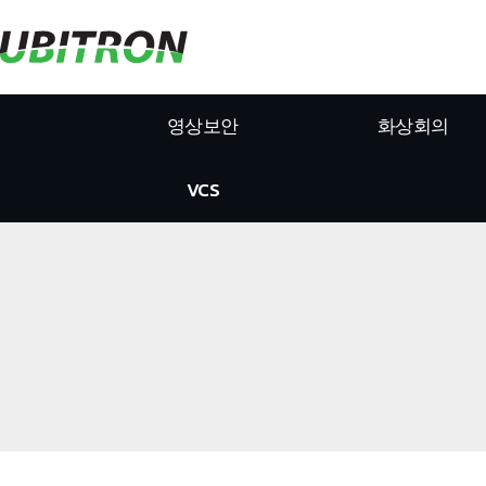
영상보안
화상회의
VCS