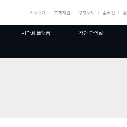
회사소개
고객지원
구축사례
솔루션
클
시각화 플랫폼
첨단 강의실
홈