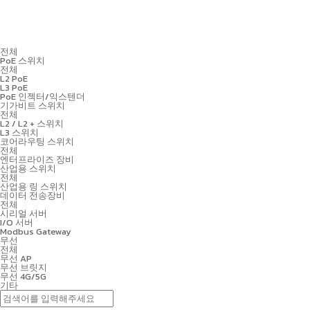
전체
PoE 스위치
전체
L2 PoE
L3 PoE
PoE 인젝터/익스텐더
기가비트 스위치
전체
L2 / L2 + 스위치
L3 스위치
코어라우팅 스위치
전체
엔터프라이즈 장비
산업용 스위치
전체
산업용 링 스위치
데이터 전송장비
전체
시리얼 서버
I/O 서버
Modbus Gateway
무선
전체
무선 AP
무선 브릿지
무선 4G/5G
기타