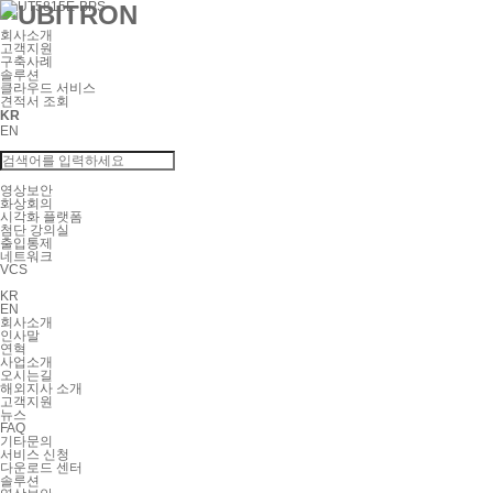
회사소개
고객지원
구축사례
솔루션
클라우드 서비스
견적서 조회
KR
EN
영상보안
화상회의
시각화 플랫폼
첨단 강의실
출입통제
네트워크
VCS
KR
EN
회사소개
인사말
연혁
사업소개
오시는길
해외지사 소개
고객지원
뉴스
FAQ
기타문의
서비스 신청
다운로드 센터
솔루션