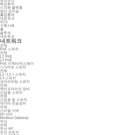
영상보안
화상회의
시각화 플랫폼
첨단 강의실
출입통제
네트워크
VCS
구축사례
홈
솔루션
네트워크
네트워크
전체
PoE 스위치
전체
L2 PoE
L3 PoE
PoE 인젝터/익스텐더
기가비트 스위치
전체
L2 / L2 + 스위치
L3 스위치
코어라우팅 스위치
전체
엔터프라이즈 장비
산업용 스위치
전체
산업용 링 스위치
데이터 전송장비
전체
시리얼 서버
I/O 서버
Modbus Gateway
무선
전체
무선 AP
무선 브릿지