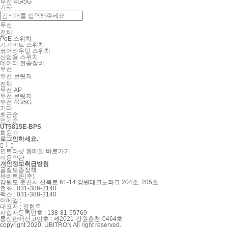
무선 4G/5G
기타
무선
전체
PoE 스위치
기가비트 스위치
코어라우팅 스위치
산업용 스위치
데이터 전송장비
무선
무선 브릿지
전체
무선 AP
무선 브릿지
무선 4G/5G
기타
최근순
인기순
UT5815E-BPS
회원가
로그인하세요.
1


인트라넷
웹메일 바로가기
이용약관
개인정보취급방침
품질보증정책
유비트론(주)
강원도 춘천시 신북로 61-14 강원테크노파크 204호, 205호
전화 : 031-386-3140
팩스 : 031-388-3140
이메일 :
대표자 : 정현욱
사업자등록번호 :
138-81-55769
통신판매신고번호 : 제2021-강원춘천-0464호
copyright 2020. UBITRON All right reserved.