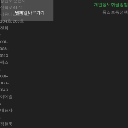
강원도 춘천시
개인정보취급방침
신북로 61-14
품질보증정책
웹메일 바로가기
강원테크노파크
204호, 205호
전화
:
031-
386-
3140
팩스
:
031-
388-
3140
이메일
:
대표자
:
정현욱