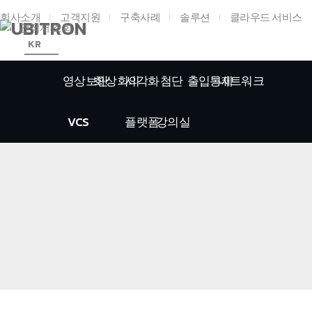
회사소개
고객지원
구축사례
솔루션
클라우드 서비스
견적서 조회
KR
영상보안
화상회의
시각화
첨단
출입통제
네트워크
VCS
플랫폼
강의실
홈